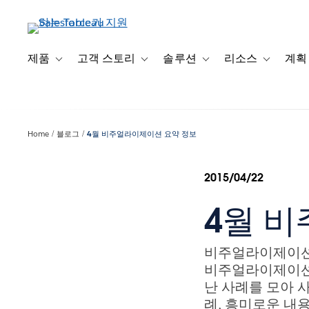
주
요
콘
텐
제품
고객 스토리
솔루션
리소스
계획
Toggle sub-navigation for 제품
Toggle sub-navigation for 고객 스토리
Toggle sub-navigation f
Toggle su
츠
로
건
너
Home
블로그
4월 비주얼라이제이션 요약 정보
뛰
기
2015/04/22
4월 
비주얼라이제이션 
비주얼라이제이션 
난 사례를 모아 
례, 흥미로운 내