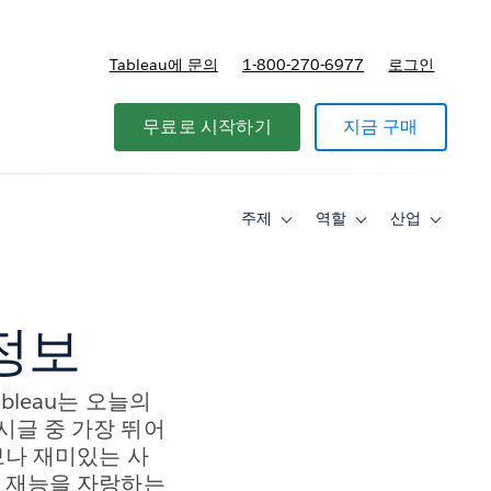
Tableau에 문의
1-800-270-6977
로그인
무료로 시작하기
지금 구매
주제
역할
산업
Toggle
Toggle
Toggle
sub-
sub-
sub-
navigation
navigation
navigati
for
for
for
주
역
산
제
할
업
정보
leau는 오늘의
시글 중 가장 뛰어
보나 재미있는 사
난 재능을 자랑하는