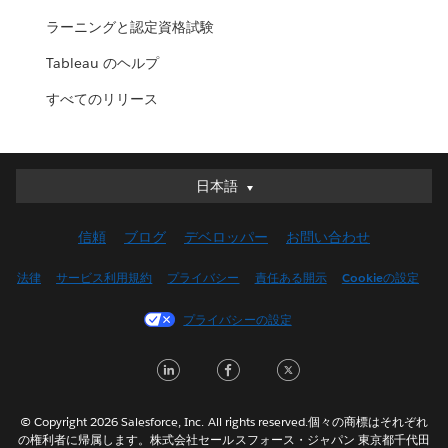
ラーニングと認定資格試験
Tableau のヘルプ
すべてのリリース
日本語
日本語
Deutsch
信頼
ブログ
デベロッパー
お問い合わせ
English (UK)
English (US)
法律
サービス利用規約
プライバシー
責任ある開示
Cookieの設定
Español
プライバシーの設定
Français (Canada)
Français (France)
LinkedIn
Facebook
Twitter
Italiano
한국어
© Copyright 2026 Salesforce, Inc. All rights reserved.個々の商標はそれぞれ
Nederlands
の権利者に帰属します。株式会社セールスフォース・ジャパン 東京都千代田