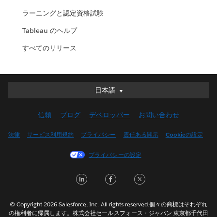
ラーニングと認定資格試験
Tableau のヘルプ
すべてのリリース
日本語
日本語
Deutsch
信頼
ブログ
デベロッパー
お問い合わせ
English (UK)
English (US)
法律
サービス利用規約
プライバシー
責任ある開示
Cookieの設定
Español
プライバシーの設定
Français (Canada)
Français (France)
LinkedIn
Facebook
Twitter
Italiano
한국어
© Copyright 2026 Salesforce, Inc. All rights reserved.個々の商標はそれぞれ
Nederlands
の権利者に帰属します。株式会社セールスフォース・ジャパン 東京都千代田