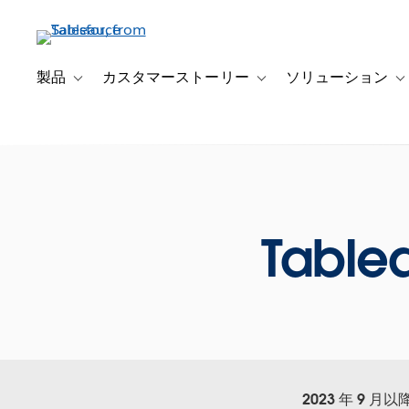
メ
イ
ン
コ
製品
カスタマーストーリー
ソリューション
Toggle sub-navigation for 製品
Toggle sub-navigation
T
ン
テ
ン
ツ
に
移
動
Table
2023 年 9