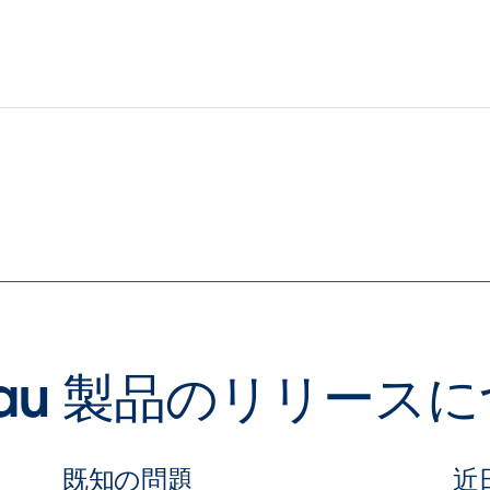
leau 製品のリリース
既知の問題
近