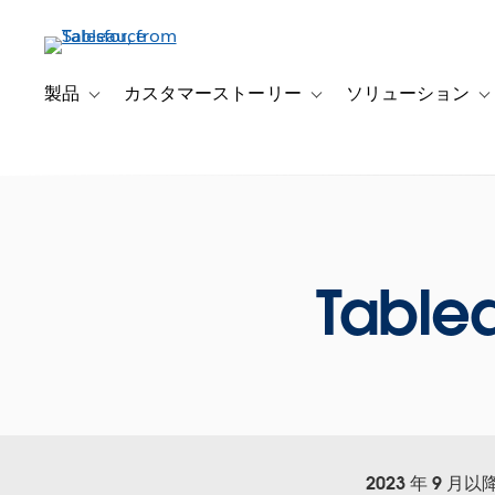
メ
イ
ン
コ
製品
カスタマーストーリー
ソリューション
Toggle sub-navigation for 製品
Toggle sub-navigation
T
ン
テ
ン
ツ
に
移
動
Table
2023 年 9