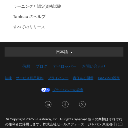
ラーニングと認定資格試験
Tableau のヘルプ
すべてのリリース
日本語
日本語
Deutsch
信頼
ブログ
デベロッパー
お問い合わせ
English (UK)
English (US)
法律
サービス利用規約
プライバシー
責任ある開示
Cookieの設定
Español
プライバシーの設定
Français (Canada)
Français (France)
L
F
T
Italiano
i
a
w
한국어
n
c
i
© Copyright 2026 Salesforce, Inc. All rights reserved.個々の商標はそれぞれ
Nederlands
の権利者に帰属します。株式会社セールスフォース・ジャパン 東京都千代田