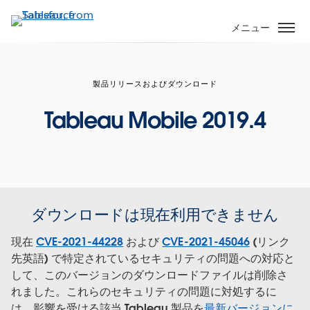
メ
イ
メニュー
ン
コ
ン
製品リリースおよびダウンロード
テ
ン
Tableau Mobile 2019.4
ツ
に
移
動
ダウンロードは現在利用できません
現在
CVE-2021-44228
および
CVE-2021-45046
(リンク
先英語) で特定されているセキュリティの問題への対応と
して、このバージョンのダウンロードファイルは削除さ
れました。これらのセキュリティの問題に対処するに
は、影響を受ける該当 Tableau 製品を
最新バージョンに