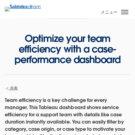
メ
イ
メニュー
ン
コ
ン
Optimize your team
テ
efficiency with a case-
ン
ツ
performance dashboard
に
移
動
共有
Team efficiency is a key challenge for every
manager. This Tableau dashboard shows service
efficiency for a support team with details like case
duration instantly available. You can easily filter by
category, case origin, or case type to motivate your