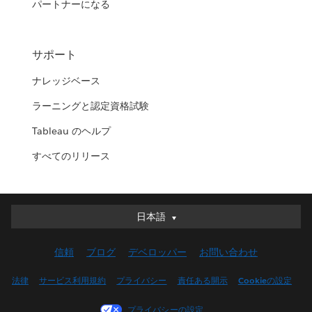
パートナーになる
サポート
ナレッジベース
ラーニングと認定資格試験
Tableau のヘルプ
すべてのリリース
日本語
日本語
Deutsch
信頼
ブログ
デベロッパー
お問い合わせ
English (UK)
English (US)
法律
サービス利用規約
プライバシー
責任ある開示
Cookieの設定
Español
プライバシーの設定