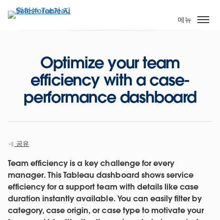
주
요
메뉴
콘
텐
츠
Optimize your team
로
efficiency with a case-
건
너
performance dashboard
뛰
기
공유
Team efficiency is a key challenge for every
manager. This Tableau dashboard shows service
efficiency for a support team with details like case
duration instantly available. You can easily filter by
category, case origin, or case type to motivate your