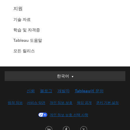
지원
기술 자료
학습 및 자격증
Tableau 도움말
모든 릴리스
한국어
한국어
Deutsch
신뢰
블로그
개발자
Tableau에 문의
English (UK)
English (US)
법적 정보
서비스 약관
개인 정보 보호
책임 공개
쿠키 기본 설정
Español
개인 정보 보호 선택 사항
Français (Canada)
Français (France)
LinkedIn
Facebook
Twitter