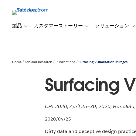
メ
イ
ン
コ
製品
カスタマーストーリー
ソリューション
Toggle sub-navigation for 製品
Toggle sub-navigation
T
ン
テ
ン
ツ
に
Home
Tableau Research
Publications
Surfacing Visualization Mirages
移
動
Surfacing V
CHI 2020, April 25–30, 2020, Honolulu,
2020/04/25
Dirty data and deceptive design practic