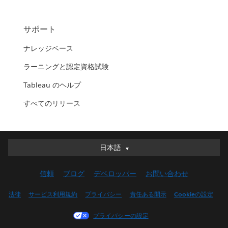
サポート
ナレッジベース
ラーニングと認定資格試験
Tableau のヘルプ
すべてのリリース
日本語
日本語
Deutsch
信頼
ブログ
デベロッパー
お問い合わせ
English (UK)
English (US)
法律
サービス利用規約
プライバシー
責任ある開示
Cookieの設定
Español
プライバシーの設定
Français (Canada)