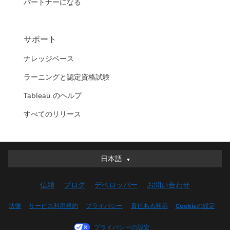
パートナーになる
サポート
ナレッジベース
ラーニングと認定資格試験
Tableau のヘルプ
すべてのリリース
日本語
日本語
Deutsch
信頼
ブログ
デベロッパー
お問い合わせ
English (UK)
English (US)
法律
サービス利用規約
プライバシー
責任ある開示
Cookieの設定
Español
プライバシーの設定
Français (Canada)