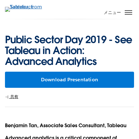
メ
イ
メニュー
ン
コ
ン
Public Sector Day 2019 - See
テ
Tableau in Action:
ン
ツ
Advanced Analytics
に
移
動
Download Presentation
共有
Benjamin Tan, Associate Sales Consultant, Tableau
Advanced analytics is a critical component of