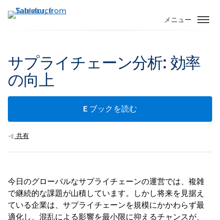
メ
イ
メニュー
ン
コ
ン
サプライチェーン分析: 効率
テ
の向上
ン
ツ
に
E ブックを読む
移
動
共有
今日のグローバルなサプライチェーンの運営では、複雑
で継続的な課題が山積しています。しかし将来を見据え
ている企業は、サプライチェーンを規模にかかわらず最
適化し、混乱による影響を最小限に抑えるチャンスが、