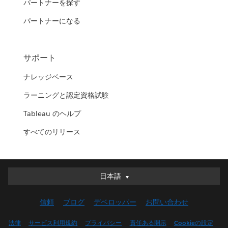
パートナーを探す
パートナーになる
サポート
ナレッジベース
ラーニングと認定資格試験
Tableau のヘルプ
すべてのリリース
日本語
日本語
Deutsch
信頼
ブログ
デベロッパー
お問い合わせ
English (UK)
English (US)
法律
サービス利用規約
プライバシー
責任ある開示
Cookieの設定