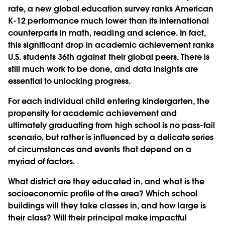
rate, a new global education survey ranks American
K-12 performance much lower than its international
counterparts in math, reading and science. In fact,
this significant drop in academic achievement ranks
U.S. students 36th against their global peers. There is
still much work to be done, and data insights are
essential to unlocking progress.
For each individual child entering kindergarten, the
propensity for academic achievement and
ultimately graduating from high school is no pass-fail
scenario, but rather is influenced by a delicate series
of circumstances and events that depend on a
myriad of factors.
What district are they educated in, and what is the
socioeconomic profile of the area? Which school
buildings will they take classes in, and how large is
their class? Will their principal make impactful