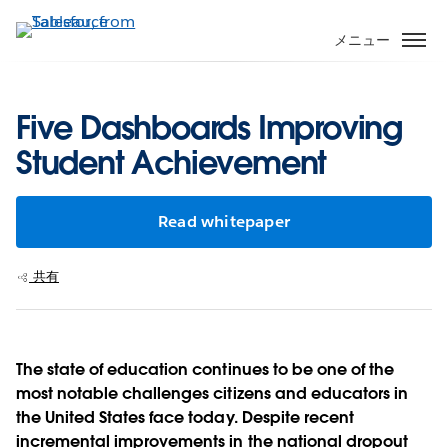
メ
イ
メニュー
ン
コ
ン
Five Dashboards Improving
テ
Student Achievement
ン
ツ
に
Read whitepaper
移
動
共有
The state of education continues to be one of the
most notable challenges citizens and educators in
the United States face today. Despite recent
incremental improvements in the national dropout