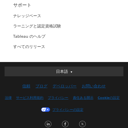
サポート
ナレッジベース
ラーニングと認定資格試験
Tableau のヘルプ
すべてのリリース
日本語
日本語
Deutsch
信頼
ブログ
デベロッパー
お問い合わせ
English (UK)
English (US)
法律
サービス利用規約
プライバシー
責任ある開示
Cookieの設定
Español
プライバシーの設定
Français (Canada)
Français (France)
LinkedIn
Facebook
Twitter
Italiano