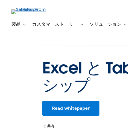
メ
イ
ン
コ
製品
カスタマーストーリー
ソリューション
Toggle sub-navigation for 製品
Toggle sub-navigation
T
ン
テ
ン
ツ
に
Excel と 
移
動
シップ
Read whitepaper
共有