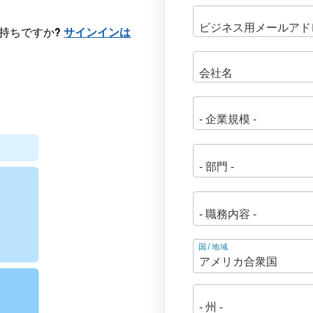
にお持ちですか?
サインインは
住
国/地域
所