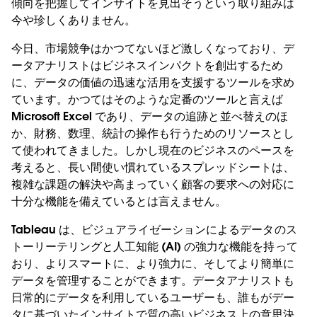
傾向を把握してインサイトを見出そうという取り組みは
今や珍しくありません。
今日、市場競争はかつてないほど激しくなっており、デ
ータアナリストはビジネスインパクトを創出するため
に、データの価値の迅速な活用を支援するツールを求め
ています。かつてはそのような定番のツールと言えば
Microsoft Excel であり、データの追跡と並べ替えのほ
か、財務、数理、統計の操作も行うためのリソースとし
て使われてきました。しかし現在のビジネスのペースを
考えると、長い間使い慣れているスプレッドシートは、
複雑な課題の解決や高まっていく顧客の要求への対応に
十分な機能を備えているとは言えません。
Tableau は、ビジュアライゼーションによるデータのス
トーリーテリングと人工知能 (AI) の強力な機能を持って
おり、よりスマートに、より強力に、そしてより簡単に
データを管理することができます。データアナリストも
日常的にデータを利用しているユーザーも、誰もがデー
タに基づいたインサイトで質の高いビジネス上の意思決