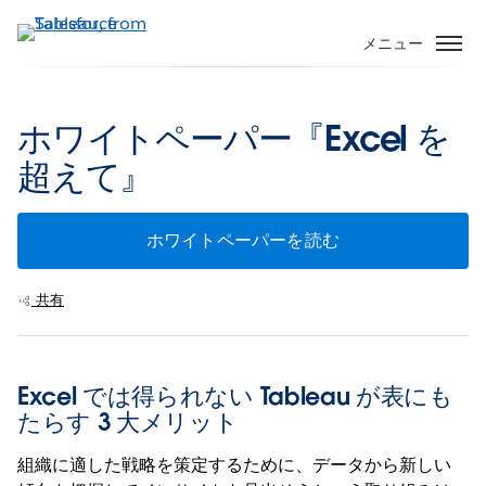
メ
イ
メニュー
ン
コ
ン
ホワイトペーパー『Excel を
テ
超えて』
ン
ツ
に
ホワイトペーパーを読む
移
動
共有
Excel では得られない Tableau が表にも
たらす 3 大メリット
組織に適した戦略を策定するために、データから新しい