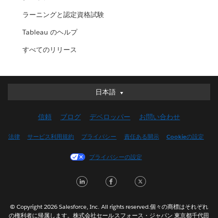
ラーニングと認定資格試験
Tableau のヘルプ
すべてのリリース
日本語
日本語
Deutsch
信頼
ブログ
デベロッパー
お問い合わせ
English (UK)
English (US)
法律
サービス利用規約
プライバシー
責任ある開示
Cookieの設定
Español
プライバシーの設定
Français (Canada)
Français (France)
LinkedIn
Facebook
Twitter
Italiano
한국어
© Copyright 2026 Salesforce, Inc. All rights reserved.個々の商標はそれぞれ
Nederlands
の権利者に帰属します。株式会社セールスフォース・ジャパン 東京都千代田