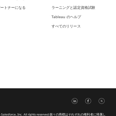
パートナーになる
ラーニングと認定資格試験
Tableau のヘルプ
すべてのリリース
LinkedIn
Face
Tw
026 Salesforce, Inc. All rights reserved.個々の商標はそれぞれの権利者に帰属し