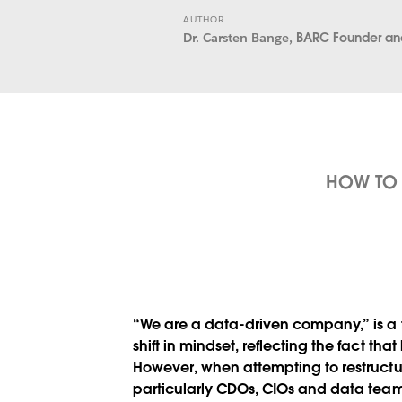
AUTHOR
Dr. Carsten Bange,
BARC Founder a
HOW TO 
“We are a data-driven company,” is a 
shift in mindset, reflecting the fact t
However, when attempting to restructu
particularly CDOs, CIOs and data teams