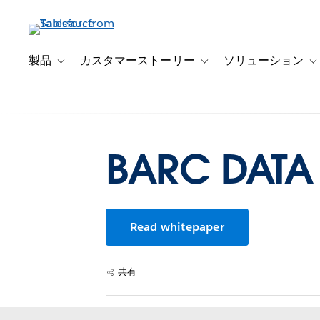
メ
イ
ン
コ
製品
カスタマーストーリー
ソリューション
Toggle sub-navigation for 製品
Toggle sub-navigation
T
ン
テ
ン
ツ
に
BARC DATA 
移
動
Read whitepaper
共有