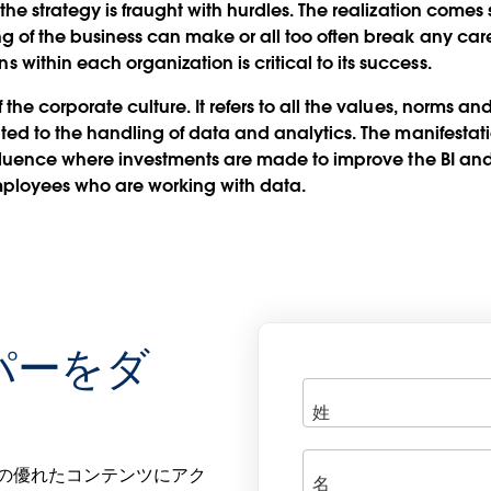
 the strategy is fraught with hurdles. The realization come
 of the business can make or all too often break any carefu
within each organization is critical to its success.
the corporate culture. It refers to all the values, norms an
lated to the handling of data and analytics. The manifesta
 influence where investments are made to improve the BI a
mployees who are working with data.
パーをダ
 の他の優れたコンテンツにアク