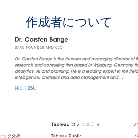
作成者について
Dr. Carsten Bange
BARC FOUNDER AND CEO
Dr. Carsten Bange is the founder and managing director of
research and consulting firm based in Würzburg, Germany tha
analytics, AI and planning. He is a leading expert in the field
intelligence, analytics and data management and ...
詳しく読む
Tableau コミュニティ
ィック分析
Tableau Public