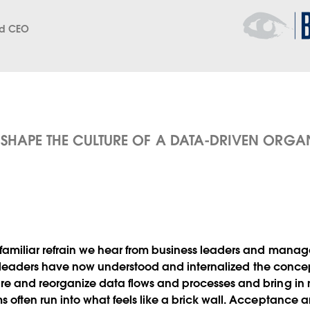
Opens
in
nd CEO
new
window
SHAPE THE CULTURE OF A DATA-DRIVEN ORGA
familiar refrain we hear from business leaders and manage
hat leaders have now understood and internalized the concep
re and reorganize data flows and processes and bring in 
 often run into what feels like a brick wall. Acceptance 