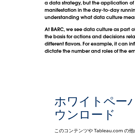
a data strategy, but the application of
manifestation in the day-to-day running
understanding what data culture means 
At BARC, we see data culture as part of 
the basis for actions and decisions re
different flavors. For example, it can
dictate the number and roles of the e
ホワイトペー
ウンロード
このコンテンツや Tableau.com