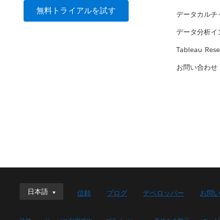
無料トライアルを試す
データカルチ
データ分析イ
Tableau Rese
お問い合わせ
日本語
日本語
信頼
ブログ
デベロッパー
お問
Deutsch
English (UK)