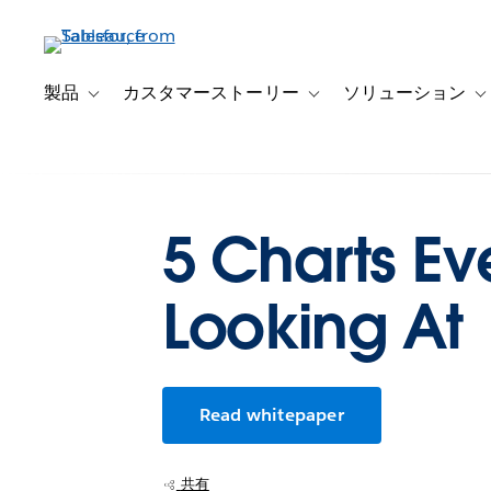
メ
イ
ン
コ
製品
カスタマーストーリー
ソリューション
Toggle sub-navigation for 製品
Toggle sub-navigation
T
ン
テ
ン
ツ
に
5 Charts Ev
移
動
Looking At
Read whitepaper
共有