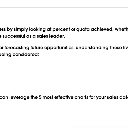
s by simply looking at percent of quota achieved, whether 
 successful as a sales leader.
 forecasting future opportunities, understanding these five
being considered:
an leverage the 5 most effective charts for your sales dat