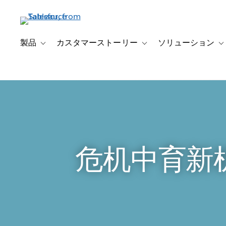
メ
イ
ン
コ
製品
カスタマーストーリー
ソリューション
Toggle sub-navigation for 製品
Toggle sub-navigation
T
ン
テ
ン
ツ
に
移
動
危机中育新机