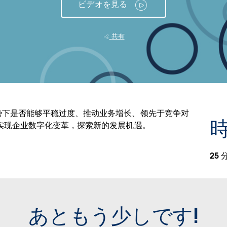
ビデオを見る
共有
势下是否能够平稳过度、推动业务增长、领先于竞争对
時
实现企业数字化变革，探索新的发展机遇。
25 
あともう少しです!