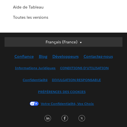
Aide de Tableau
Toutes les versions
Français (France)
Français (France)
Deutsch
Confiance
Blog
Développeurs
Contactez-nous
English (UK)
English (US)
Informations Juridiques
CONDITIONS D'UTILISATION
Español
Confidentialité
DIVULGATION RESPONSABLE
Français (Canada)
Italiano
PRÉFÉRENCES DES COOKIES
日本語
Votre Confidentialité, Vos Choix
한국어
Nederlands
LinkedIn
Facebook
Twitter
Português