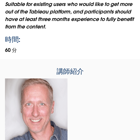
Suitable for existing users who would like to get more
out of the Tableau platform, and participants should
have at least three months experience to fully benefit
from the content.
時間:
60 分
講師紹介