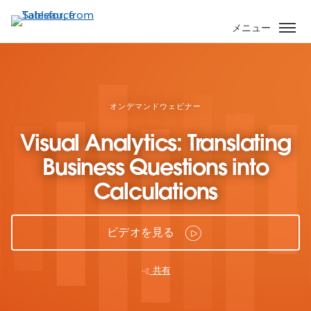
メ
イ
メニュー
ン
コ
ン
テ
ン
オンデマンドウェビナー
ツ
Visual Analytics: Translating
に
移
Business Questions into
動
Calculations
ビデオを見る
共有