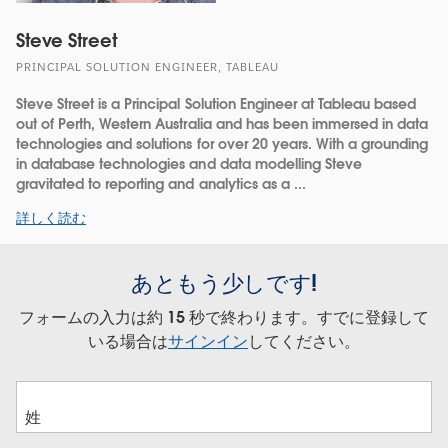
Steve Street
PRINCIPAL SOLUTION ENGINEER, TABLEAU
Steve Street is a Principal Solution Engineer at Tableau based
out of Perth, Western Australia and has been immersed in data
technologies and solutions for over 20 years. With a grounding
in database technologies and data modelling Steve
gravitated to reporting and analytics as a ...
詳しく読む
あともう少しです!
フォームの入力は約 15 秒で終わります。すでに登録して
いる場合は
サインイン
してください。