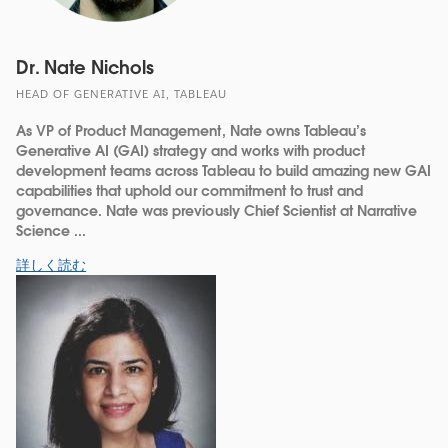
Dr. Nate Nichols
HEAD OF GENERATIVE AI, TABLEAU
As VP of Product Management, Nate owns Tableau’s
Generative AI (GAI) strategy and works with product
development teams across Tableau to build amazing new GAI
capabilities that uphold our commitment to trust and
governance. Nate was previously Chief Scientist at Narrative
Science ...
詳しく読む