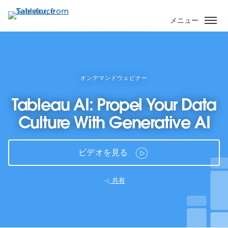
メ
イ
メニュー
ン
コ
ン
テ
ン
オンデマンドウェビナー
ツ
Tableau AI: Propel Your Data
に
移
Culture With Generative AI
動
ビデオを見る
共有