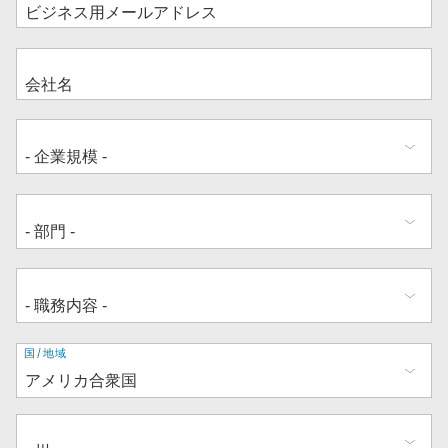
住
国/地域
所