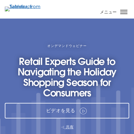
メ
イ
メニュー
ン
コ
ン
テ
ン
オンデマンドウェビナー
ツ
Retail Experts Guide to
に
移
Navigating the Holiday
動
Shopping Season for
Consumers
ビデオを見る
共有