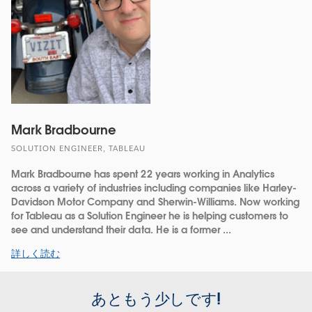
Mark Bradbourne
SOLUTION ENGINEER, TABLEAU
Mark Bradbourne has spent 22 years working in Analytics
across a variety of industries including companies like Harley-
Davidson Motor Company and Sherwin-Williams. Now working
for Tableau as a Solution Engineer he is helping customers to
see and understand their data. He is a former ...
詳しく読む
あともう少しです!