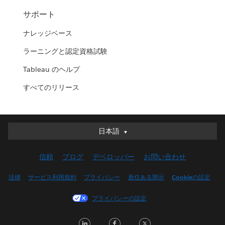
サポート
ナレッジベース
ラーニングと認定資格試験
Tableau のヘルプ
すべてのリリース
日本語
日本語
Deutsch
信頼
ブログ
デベロッパー
お問い合わせ
English (UK)
English (US)
法律
サービス利用規約
プライバシー
責任ある開示
Cookieの設定
Español
プライバシーの設定
Français (Canada)
Français (France)
LinkedIn
Facebook
Twitter