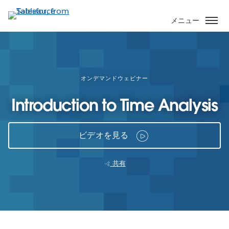
メ
イ
メニュー
ン
コ
ン
テ
ン
オンデマンドウェビナー
ツ
Introduction to Time Analysis
に
移
動
ビデオを見る
共有