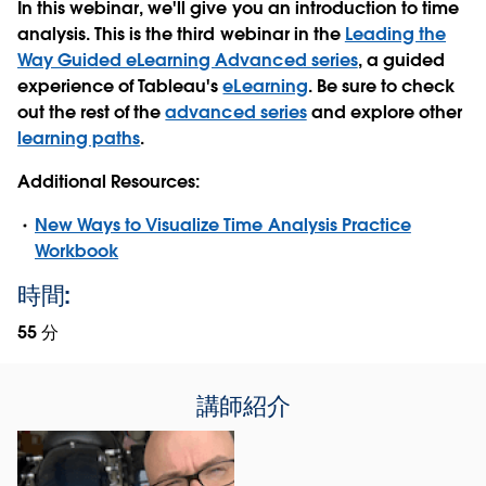
In this webinar, we'll give you an introduction to time
analysis. This is the third webinar in the
Leading the
Way Guided eLearning Advanced series
, a guided
experience of Tableau's
eLearning
. Be sure to check
out the rest of the
advanced series
and explore other
learning paths
.
Additional Resources:
New Ways to Visualize Time Analysis Practice
Workbook
時間:
55 分
講師紹介