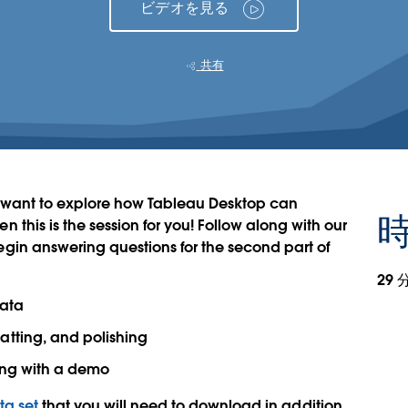
ビデオを見る
共有
nd want to explore how Tableau Desktop can
時
this is the session for you! Follow along with our
in answering questions for the second part of
29 
data
atting, and polishing
ing with a demo
ata set
that you will need to download in addition