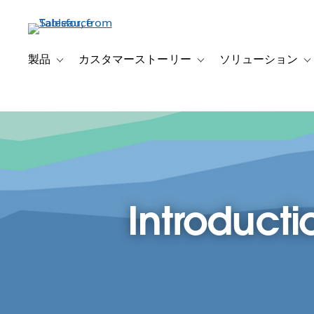
メ
イ
ン
コ
製品
カスタマーストーリー
ソリューション
Toggle sub-navigation for 製品
Toggle sub-navigation
T
ン
テ
ン
ツ
に
移
動
Introducti