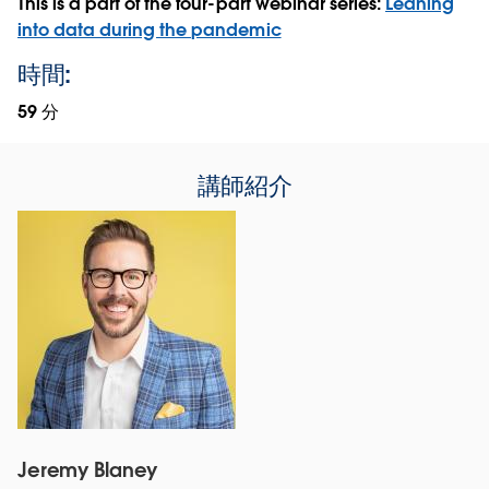
This is a part of the four-part webinar series:
Leaning
into data during the pandemic
時間:
59 分
講師紹介
Jeremy Blaney