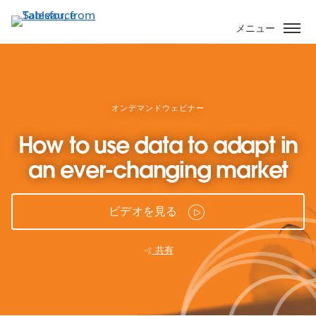
メ
イ
メニュー
ン
コ
ン
テ
ン
オンデマンドウェビナー
ツ
How to use data to adapt in
に
移
an ever-changing market
動
ビデオを見る
共有