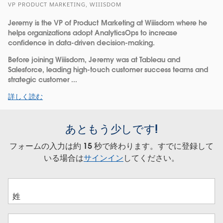
VP PRODUCT MARKETING, WIIISDOM
Jeremy is the VP of Product Marketing at Wiiisdom where he
helps organizations adopt AnalyticsOps to increase
confidence in data-driven decision-making.
Before joining Wiiisdom, Jeremy was at Tableau and
Salesforce, leading high-touch customer success teams and
strategic customer ...
詳しく読む
あともう少しです!
フォームの入力は約 15 秒で終わります。すでに登録して
いる場合は
サインイン
してください。