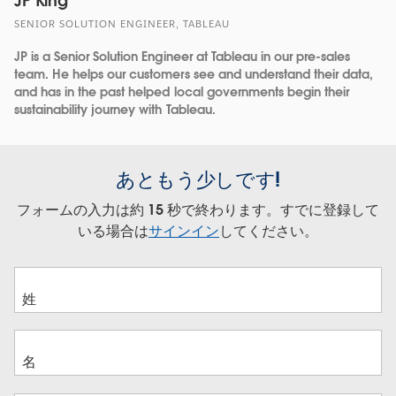
JP King
SENIOR SOLUTION ENGINEER, TABLEAU
JP is a Senior Solution Engineer at Tableau in our pre-sales
team. He helps our customers see and understand their data,
and has in the past helped local governments begin their
sustainability journey with Tableau.
あともう少しです!
フォームの入力は約 15 秒で終わります。すでに登録して
いる場合は
サインイン
してください。