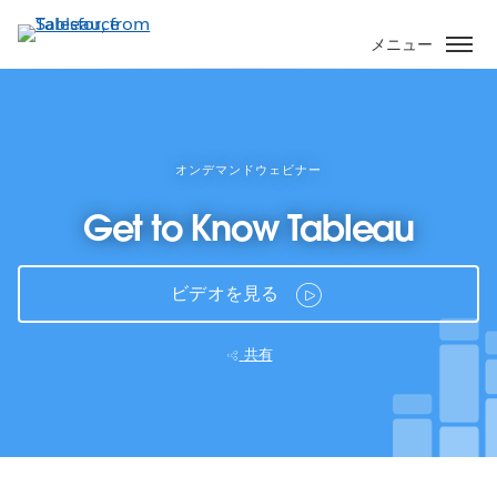
メ
イ
メニュー
ン
コ
ン
テ
ン
オンデマンドウェビナー
ツ
Get to Know Tableau
に
移
動
ビデオを見る
共有