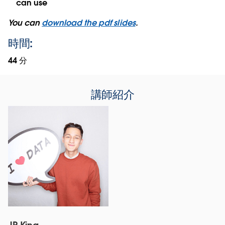
can use
You can
download the pdf slides
.
時間:
44 分
講師紹介