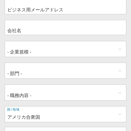
住
国/地域
所