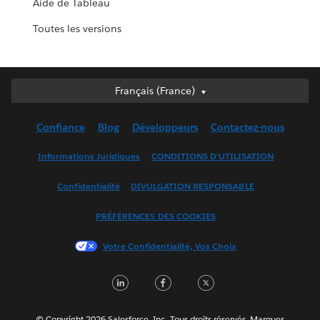
Aide de Tableau
Toutes les versions
Français (France)
Français (France)
Deutsch
Confiance
Blog
Développeurs
Contactez-nous
English (UK)
English (US)
Informations Juridiques
CONDITIONS D'UTILISATION
Español
Confidentialité
DIVULGATION RESPONSABLE
Français (Canada)
Italiano
PRÉFÉRENCES DES COOKIES
日本語
Votre Confidentialité, Vos Choix
한국어
Nederlands
LinkedIn
Facebook
Twitter
Português
Svenska
© Copyright 2026 Salesforce, Inc. Tous droits réservés. Marques