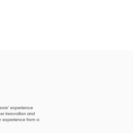
years’ experience
ver innovation and
try experience from a