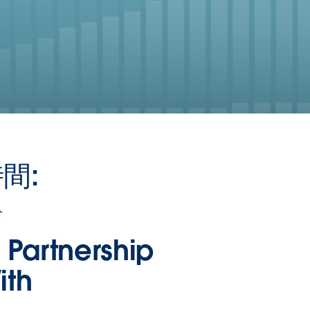
間:
分
n Partnership
ith