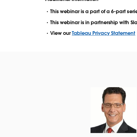
This webinar is a part of a 6-part seri
This webinar is in partnership with S
View our
Tableau Privacy Statement