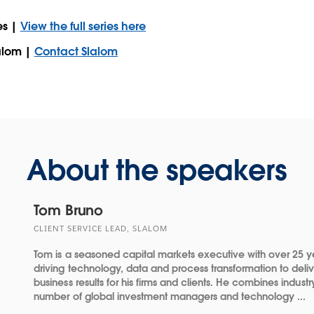
es |
View the full series here
lalom |
Contact Slalom
About the speakers
Tom Bruno
CLIENT SERVICE LEAD, SLALOM
Tom is a seasoned capital markets executive with over 25 
driving technology, data and process transformation to deli
business results for his firms and clients. He combines indus
number of global investment managers and technology ...