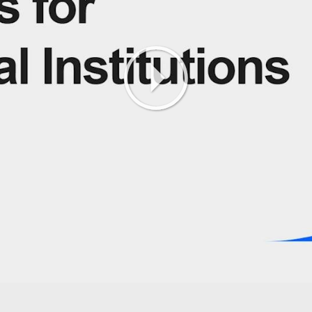
Play
Video