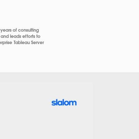
 years of consulting
and leads efforts to
prise Tableau Server