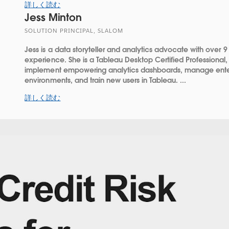
詳しく読む
Jess Minton
SOLUTION PRINCIPAL, SLALOM
Jess is a data storyteller and analytics advocate with over 9
experience. She is a Tableau Desktop Certified Professional, 
implement empowering analytics dashboards, manage enter
environments, and train new users in Tableau. ...
詳しく読む