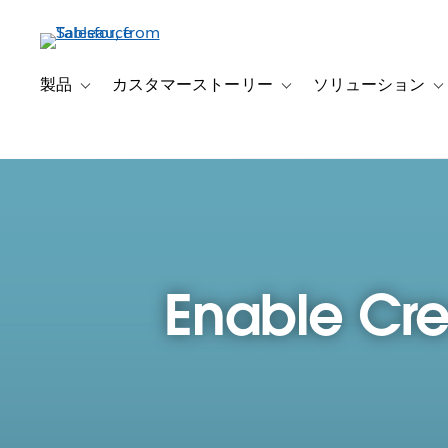
メ
イ
ン
コ
製品
カスタマーストーリー
ソリューション
Toggle sub-navigation for 製品
Toggle sub-navigation
T
ン
テ
ン
ツ
に
移
動
Enable Cred