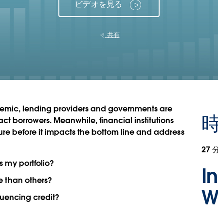
ビデオを見る
共有
demic, lending providers and governments are
時
ct borrowers. Meanwhile, financial institutions
sure before it impacts the bottom line and address
27 
 my portfolio?
I
 than others?
W
luencing credit?