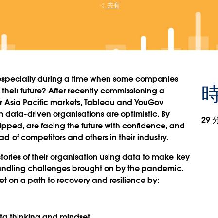
共有
, especially during a time when some companies
時
their future? After recently commissioning a
ur Asia Pacific markets, Tableau and YouGov
 data-driven organisations are optimistic. By
29 
uipped, are facing the future with confidence, and
of competitors and others in their industry.
stories of their organisation using data to make key
handling challenges brought on by the pandemic.
t on a path to recovery and resilience by:
ata thinking and mindset