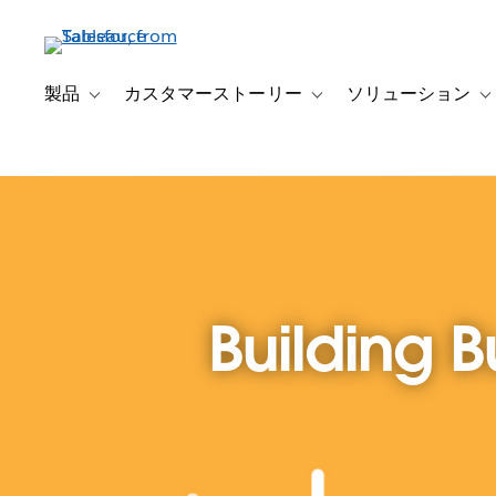
メ
イ
ン
コ
製品
カスタマーストーリー
ソリューション
Toggle sub-navigation for 製品
Toggle sub-navigation
T
ン
テ
ン
ツ
に
移
動
Building B