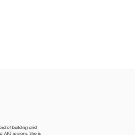
ord of building and
d APJ regions. She is