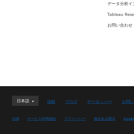
データ分析イ
Tableau Rese
お問い合わせ
日本語
日本語
信頼
ブログ
デベロッパー
お問
Deutsch
English (UK)
法律
サービス利用規約
プライバシー
責任ある開示
Cook
English (US)
Español