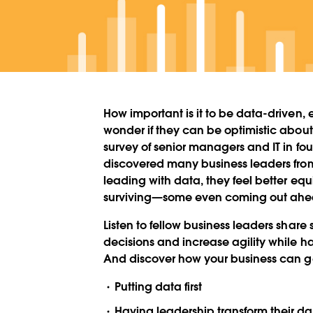
How important is it to be data-driven
wonder if they can be optimistic about 
survey of senior managers and IT in fo
discovered many business leaders from
leading with data, they feel better eq
surviving—some even coming out ahead 
Listen to fellow business leaders share 
decisions and increase agility while 
And discover how your business can ge
Putting data first
Having leadership transform their d