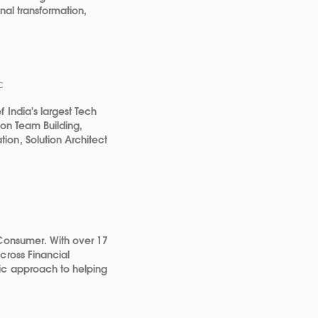
nal transformation,
C
 India's largest Tech
 on Team Building,
on, Solution Architect
 Consumer. With over 17
cross Financial
ic approach to helping