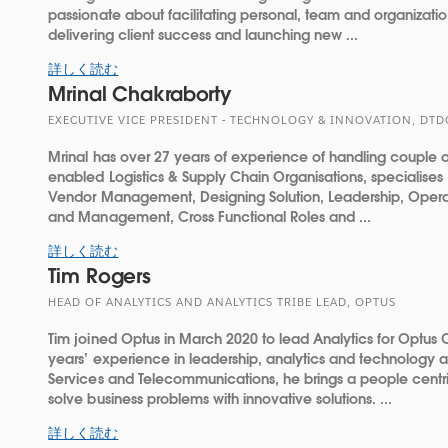
passionate about facilitating personal, team and organizatio
delivering client success and launching new ...
詳しく読む
Mrinal Chakraborty
EXECUTIVE VICE PRESIDENT - TECHNOLOGY & INNOVATION, DTD
Mrinal has over 27 years of experience of handling couple of
enabled Logistics & Supply Chain Organisations, specialises
Vendor Management, Designing Solution, Leadership, Operati
and Management, Cross Functional Roles and ...
詳しく読む
Tim Rogers
HEAD OF ANALYTICS AND ANALYTICS TRIBE LEAD, OPTUS
Tim joined Optus in March 2020 to lead Analytics for Optus
years’ experience in leadership, analytics and technology a
Services and Telecommunications, he brings a people centr
solve business problems with innovative solutions. ...
詳しく読む