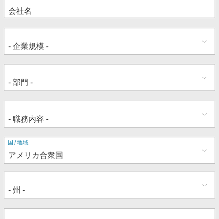
住
国/地域
所