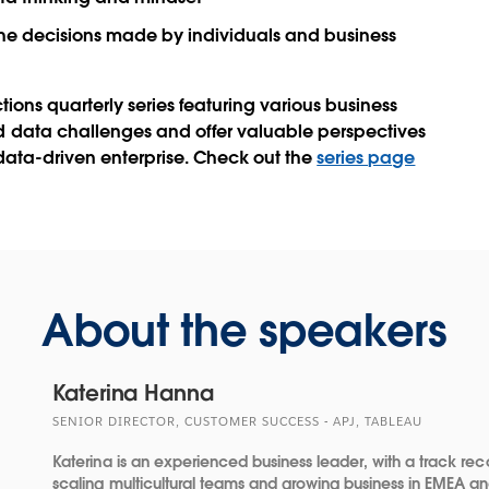
m the decisions made by individuals and business
tions quarterly series featuring various business
 data challenges and offer valuable perspectives
ata-driven enterprise. Check out the
series page
About the speakers
Katerina Hanna
SENIOR DIRECTOR, CUSTOMER SUCCESS - APJ, TABLEAU
Katerina is an experienced business leader, with a track rec
scaling multicultural teams and growing business in EMEA an