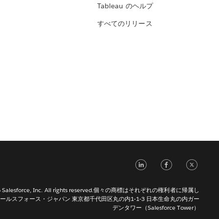
Tableau のヘルプ
すべてのリリース
LinkedIn
Face
Tw
026 Salesforce, Inc. All rights reserved.個々の商標はそれぞれの権利者に帰属し
ールスフォース・ジャパン 東京都千代田区丸の内1-1-3 日本生命丸の内ガー
デンタワー（Salesforce Tower）