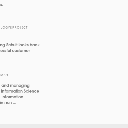
s.
OLOGY&PROJECT
ang Schult looks back
essful customer
GMBH
ng and managing
 Information Science
 Information
m run ...