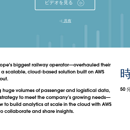
ビデオを見る
共有
pe's biggest railway operator—overhauled their
時
o a scalable, cloud-based solution built on AWS
out.
50 
 huge volumes of passenger and logistical data,
 strategy to meet the company’s growing needs—
w to build analytics at scale in the cloud with AWS
o collaborate
and share insights.