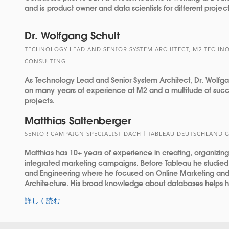
and is product owner and data scientists for different project
Dr. Wolfgang Schult
TECHNOLOGY LEAD AND SENIOR SYSTEM ARCHITECT, M2.TECHN
CONSULTING
As Technology Lead and Senior System Architect, Dr. Wolfg
on many years of experience at M2 and a multitude of succ
projects.
Matthias Saltenberger
SENIOR CAMPAIGN SPECIALIST DACH | TABLEAU DEUTSCHLAND 
Matthias has 10+ years of experience in creating, organizi
integrated marketing campaigns. Before Tableau he studied
and Engineering where he focused on Online Marketing and
Architecture. His broad knowledge about databases helps hi
詳しく読む