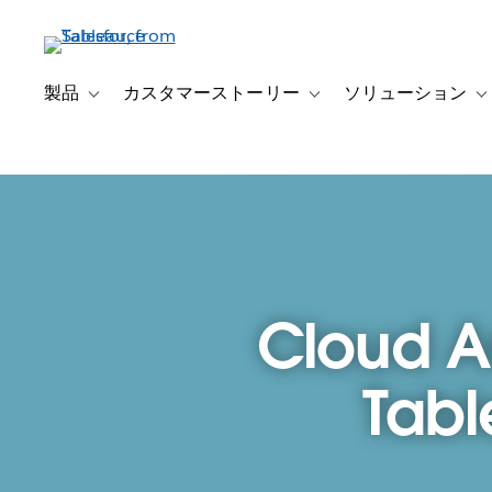
メ
イ
ン
コ
製品
カスタマーストーリー
ソリューション
Toggle sub-navigation for 製品
Toggle sub-navigation
T
ン
テ
ン
ツ
に
移
動
Cloud A
Tabl