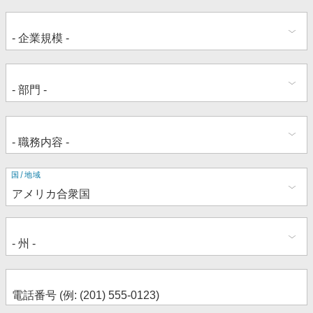
住
国/地域
所