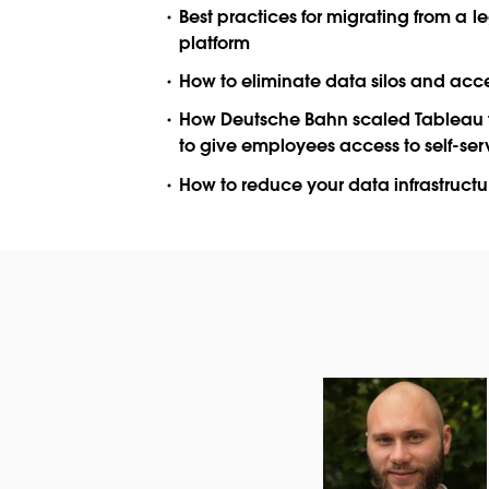
Best practices for migrating from a
platform
How to eliminate data silos and acce
How Deutsche Bahn scaled Tableau from
to give employees access to self-ser
How to reduce your data infrastruct