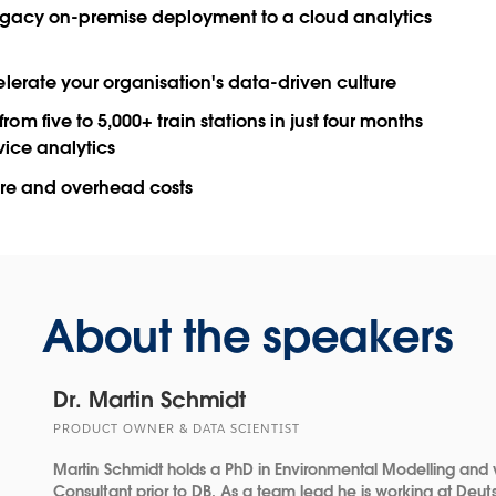
 legacy on-premise deployment to a cloud analytics
lerate your organisation's data-driven culture
 five to 5,000+ train stations in just four months
vice analytics
ure and overhead costs
About the speakers
Dr. Martin Schmidt
PRODUCT OWNER & DATA SCIENTIST
Martin Schmidt holds a PhD in Environmental Modelling and
Consultant prior to DB. As a team lead he is working at Deu