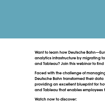
Want to learn how Deutsche Bahn—Euro
analytics infrastructure by migrating t
and Tableau? Join this webinar to find 
Faced with the challenge of managing
Deutsche Bahn transformed their data
providing an excellent blueprint for ho
and Tableau that enables
employees t
Watch now to discover: