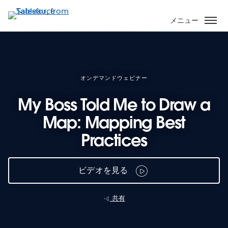
メ
イ
メニュー
ン
コ
ン
テ
ン
オンデマンドウェビナー
ツ
My Boss Told Me to Draw a
に
移
Map: Mapping Best
動
Practices
ビデオを見る
共有