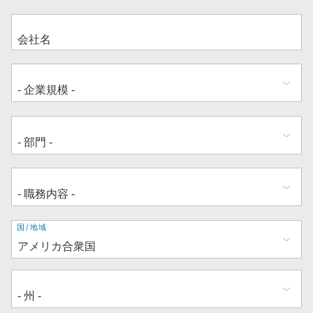
住
国/地域
所