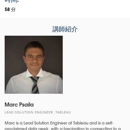
58 分
講師紹介
Marc Psaila
LEAD SOLUTION ENGINEER, TABLEAU
Marc is a Lead Solution Engineer at Tableau and is a self-
proclaimed data geek, with a fascination in connecting to a