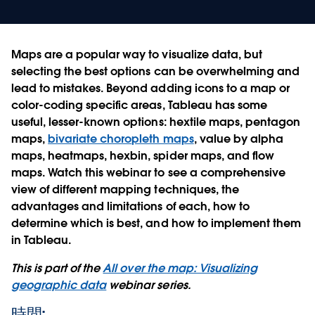
Maps are a popular way to visualize data, but
selecting the best options can be overwhelming and
lead to mistakes. Beyond adding icons to a map or
color-coding specific areas, Tableau has some
useful, lesser-known options: hextile maps, pentagon
maps,
bivariate choropleth maps
, value by alpha
maps, heatmaps, hexbin, spider maps, and flow
maps. Watch this webinar to see a comprehensive
view of different mapping techniques, the
advantages and limitations of each, how to
determine which is best, and how to implement them
in Tableau.
This is part of the
All over the map: Visualizing
geographic data
webinar series.
時間: