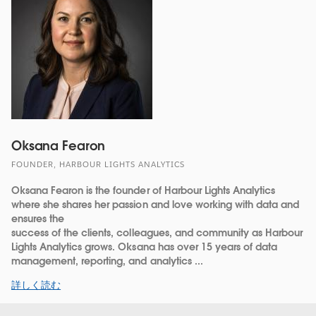
Oksana Fearon
FOUNDER, HARBOUR LIGHTS ANALYTICS
Oksana Fearon is the founder of Harbour Lights Analytics
where she shares her passion and love working with data and
ensures the
success of the clients, colleagues, and community as Harbour
Lights Analytics grows. Oksana has over 15 years of data
management, reporting, and analytics ...
詳しく読む