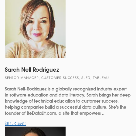
Sarah Nell Rodriguez
SENIOR MANAGER, CUSTOMER SUCCESS, SLED, TABLEAU
Sarah Nell-Rodriquez is a globally recognized industry expert
in software education and data literacy. Sarah brings her deep
knowledge of technical education to customer success,
helping companies build a successful data culture. She's the
founder of BeDataLit.com, a site that empowers ...
詳しく読む