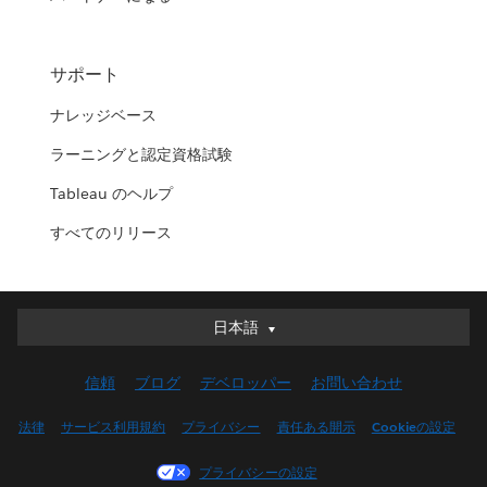
サポート
ナレッジベース
ラーニングと認定資格試験
Tableau のヘルプ
すべてのリリース
日本語
日本語
Deutsch
信頼
ブログ
デベロッパー
お問い合わせ
English (UK)
English (US)
法律
サービス利用規約
プライバシー
責任ある開示
Cookieの設定
Español
プライバシーの設定
Français (Canada)