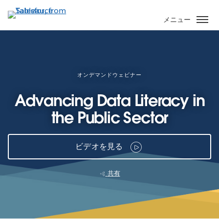
メ
イ
メニュー
ン
コ
ン
テ
ン
オンデマンドウェビナー
ツ
Advancing Data Literacy in
に
移
the Public Sector
動
ビデオを見る
共有