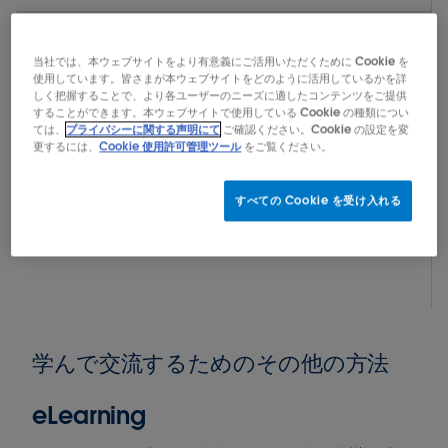
4 ビデオ
-
26 分
Tableau Desktop を学ぶ
当社では、本ウェブサイトをより有意義にご活用いただくために Cookie を
使用しています。皆さまが本ウェブサイトをどのように活用しているかを詳
しく把握することで、より各ユーザーのニーズに適したコンテンツをご提供
2 ビデオ
-
10 分
することができます。本ウェブサイトで使用している Cookie の種類につい
ては、
プライバシーに関する声明にて
ご確認ください。Cookie の設定を変
Tableau Prep を学ぶ
更するには、
Cookie 使用許可管理ツール
をご覧ください。
すべての Cookie を受け入れる
以前のバージョンの Tableau 向けに、
無料トレーニ
ングビデオアーカイブ
もご用意しています。
学んで交流するためのその他の方法
eLearning