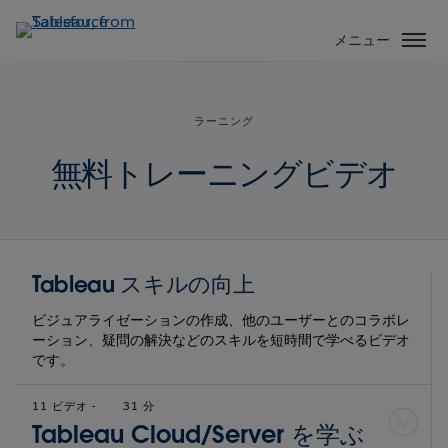
メ
イ
メニュー
ン
コ
ン
ラーニング
テ
ン
無料トレーニングビデオ
ツ
に
移
動
Tableau スキルの向上
ビジュアライゼーションの作成、他のユーザーとのコラボレ
ーション、疑問の解決などのスキルを短時間で学べるビデオ
です。
11 ビデオ
-
31 分
Tableau Cloud/Server を学ぶ