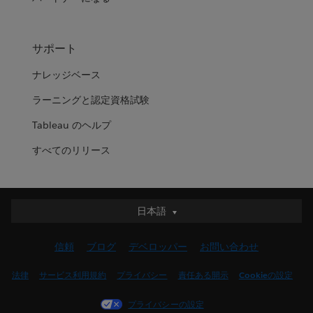
サポート
ナレッジベース
ラーニングと認定資格試験
Tableau のヘルプ
すべてのリリース
日本語
日本語
Deutsch
信頼
ブログ
デベロッパー
お問い合わせ
English (UK)
English (US)
法律
サービス利用規約
プライバシー
責任ある開示
Cookieの設定
Español
プライバシーの設定
Français (Canada)