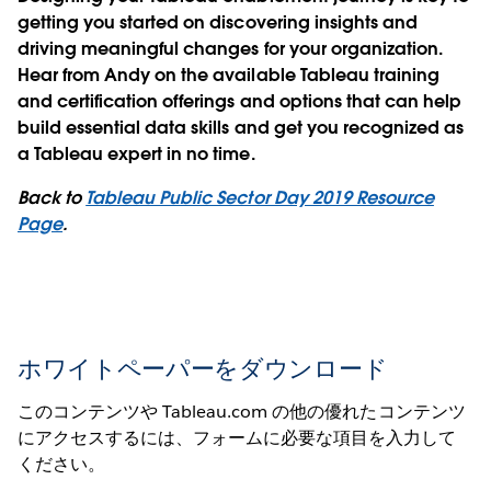
getting you started on discovering insights and
driving meaningful changes for your organization.
Hear from Andy on the available Tableau training
and certification offerings and options that can help
build essential data skills and get you recognized as
a Tableau expert in no time.
Back to
Tableau Public Sector Day 2019 Resource
Page
.
ホワイトペーパーをダウンロード
このコンテンツや Tableau.com の他の優れたコンテンツ
にアクセスするには、フォームに必要な項目を入力して
ください。