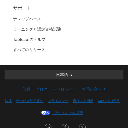
サポート
ナレッジベース
ラーニングと認定資格試験
Tableau のヘルプ
すべてのリリース
日本語
日本語
Deutsch
信頼
ブログ
デベロッパー
お問い合わせ
English (UK)
English (US)
法律
サービス利用規約
プライバシー
責任ある開示
Cookieの設定
Español
プライバシーの設定
Français (Canada)
Français (France)
LinkedIn
Facebook
Twitter