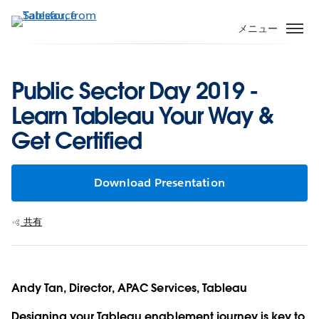
メ
イ
メニュー
ン
コ
ン
Public Sector Day 2019 -
テ
Learn Tableau Your Way &
ン
ツ
Get Certified
に
移
動
Download Presentation
共有
Andy Tan, Director, APAC Services, Tableau
Designing your Tableau enablement journey is key to