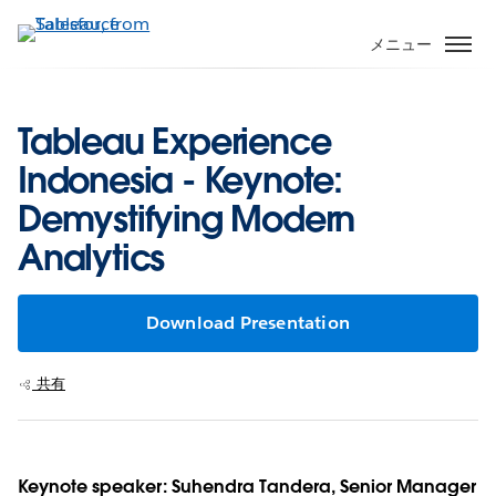
メ
イ
メニュー
ン
コ
ン
Tableau Experience
テ
Indonesia - Keynote:
ン
ツ
Demystifying Modern
に
Analytics
移
動
Download Presentation
共有
Keynote speaker: Suhendra Tandera, Senior Manager