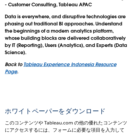
- Customer Consulting, Tableau APAC
Data is everywhere, and disruptive technologies are
phasing out traditional BI approaches. Understand
the beginnings of a modern analytics platform,
whose building blocks are delivered collaboratively
by IT (Reporting), Users (Analytics), and Experts (Data
Science).
Back to
Tableau Experience Indonesia Resource
Page
.
ホワイトペーパーをダウンロード
このコンテンツや Tableau.com の他の優れたコンテンツ
にアクセスするには、フォームに必要な項目を入力して