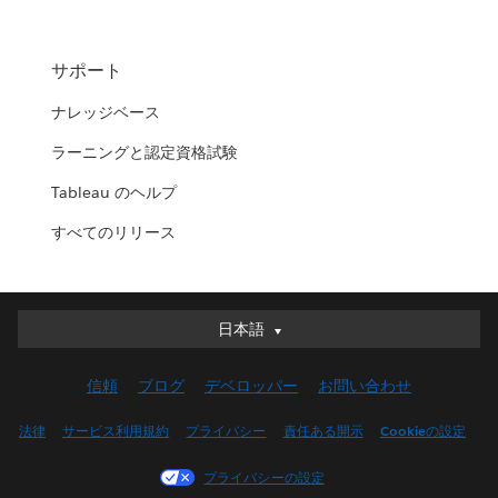
サポート
ナレッジベース
ラーニングと認定資格試験
Tableau のヘルプ
すべてのリリース
日本語
日本語
Deutsch
信頼
ブログ
デベロッパー
お問い合わせ
English (UK)
English (US)
法律
サービス利用規約
プライバシー
責任ある開示
Cookieの設定
Español
プライバシーの設定
Français (Canada)