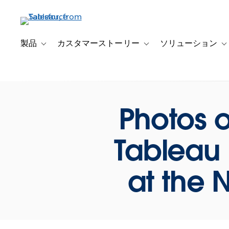
メ
イ
ン
コ
製品
カスタマーストーリー
ソリューション
Toggle sub-navigation for 製品
Toggle sub-navigation
T
ン
テ
ン
ツ
に
Photos o
移
動
Tableau I
at the 