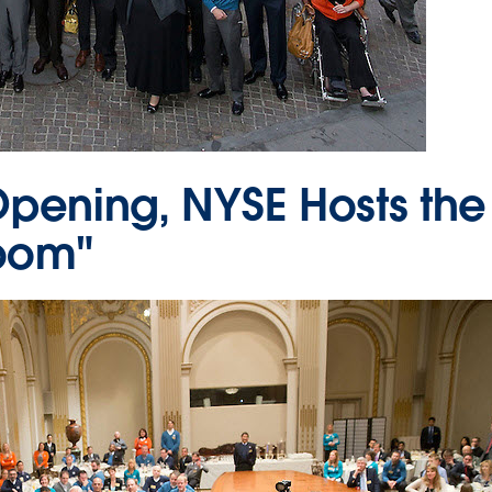
pening, NYSE Hosts the
oom"