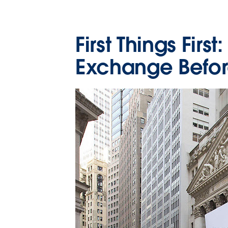
First Things Firs
Exchange Befo