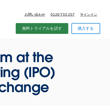
お問い合わせ
0120-733-257
サインイン
価格
無料トライアルを試す
購入する
am at the
ring (IPO)
Exchange