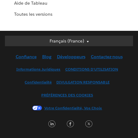
Aide de Tableau
Toutes les versions
Français (France)
Français (France)
Deutsch
Confiance
Blog
Développeurs
Contactez-nous
English (UK)
English (US)
Informations Juridiques
CONDITIONS D'UTILISATION
Español
Confidentialité
DIVULGATION RESPONSABLE
Français (Canada)
Italiano
PRÉFÉRENCES DES COOKIES
日本語
Votre Confidentialité, Vos Choix
한국어
Nederlands
LinkedIn
Facebook
Twitter
Português
Svenska