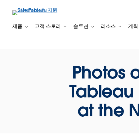
주
요
콘
텐
제품
고객 스토리
솔루션
리소스
계획
Toggle sub-navigation for 제품
Toggle sub-navigation for 고객 스토리
Toggle sub-navigation f
Toggle su
츠
로
건
너
뛰
Photos o
기
Tableau I
at the 