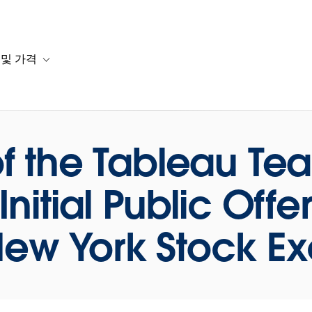
 및 가격
or 솔루션
b-navigation for 리소스
Toggle sub-navigation for 계획 및 가격
f the Tableau Te
nitial Public Offe
New York Stock 