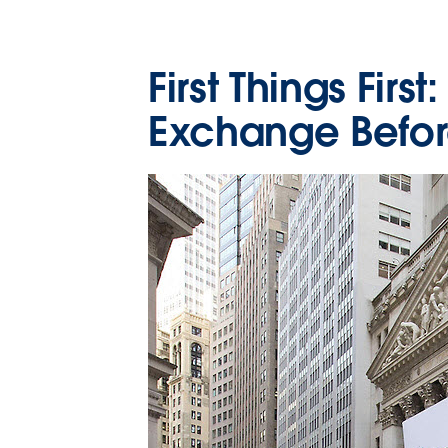
First Things Firs
Exchange Befo