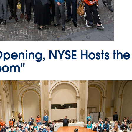
pening, NYSE Hosts the
oom"