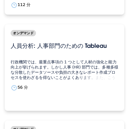
ーション）化や、政府が実現を目指す「デジタル田園都市
112 分
国家構想」の推進が進み、自治体のデジタル活用に係る取
り組みが全国で活発化しています。…
オンデマンド
人員分析: 人事部門のための Tableau
行政機関では、最重点事項の 1 つとして人材の強化と能力
向上が挙げられます。しかし人事 (HR) 部門では、多種多様
な分散したデータソースや負担の大きなレポート作成プロ
セスを使わざるを得ないことがよくあります。また、こう
した問題は頻発するうえに時間がかかることも多く、その
56 分
ため職場の長期的な戦略的重点事項への取り組みは一層困
難になります。 このウェビナーでは、…