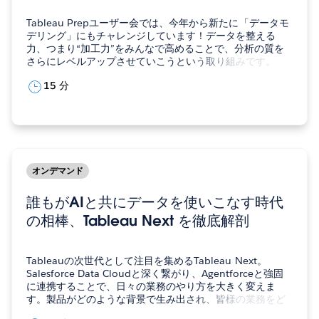
Tableau Prepユーザー会では、今年から新たに「データモ
デリング」にもチャレンジしています！データを整える
力、つまり“加工力”をみんなで高めることで、分析の質を
さらにレベルアップさせていこうという取り組みです。
Prep初心者の方はもちろん、日頃から使いこなしている方
15 分
も大歓迎。一緒に学び合い、成長できる場を目指していま
す！ 中島 弘明…
オンデマンド
誰もがAIと共にデータを使いこなす時代
の相棒、Tableau Next を徹底解剖
Tableauの次世代として注目を集めるTableau Next。
Salesforce Data Cloudと深く繋がり、Agentforceと強固
に連携することで、日々の業務のやり方を大きく変えま
す。製品がどのような背景で生み出され、皆様の業務をど
のように変えるのか、技術目線で解説します。 小見 一平セ