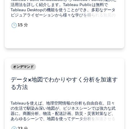
活用法を詳しく紹介します。Tableau Publicは無料で
Tableau Desktopの機能を使うことができ、多彩なデータ
ビジュアライゼーションから様々な学びを得られる知見の
宝庫でもあります。スキル向上&実務に活かすことはもちろ
15 分
ん、Tableauをもっと楽しめる世界へ踏み出しましょう！…
オンデマンド
データ×地図でわかりやすく分析を加速す
る方法
Tableauを使えば、地理空間情報の分析も自由自在。日々
の生活で馴染み深い地図が、ビジネスシーンでは強力な武
器に。商圏分析、物流・配送計画、防災・災害対策など、
あらゆるシーンで、地図を使ってデータ分析を加速させる
ことができます。本セッションでは、「地理空間情報 ×
23 分