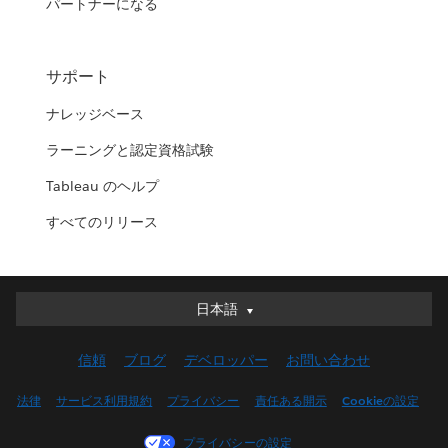
パートナーになる
サポート
ナレッジベース
ラーニングと認定資格試験
Tableau のヘルプ
すべてのリリース
日本語
日本語
Deutsch
信頼
ブログ
デベロッパー
お問い合わせ
English (UK)
English (US)
法律
サービス利用規約
プライバシー
責任ある開示
Cookieの設定
Español
プライバシーの設定
Français (Canada)