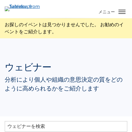
メ
イ
メニュー
ン
お探しのイベントは見つかりませんでした。 お勧めのイ
コ
ベントをご紹介します。
ン
テ
ン
ツ
に
ウェビナー
移
動
分析により個人や組織の意思決定の質をどの
ように高められるかをご紹介します
オ
ン