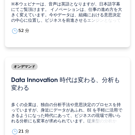
※本ウェビナーは、音声は英語となりますが、日本語字幕
にてご覧頂けます。 イノベーションは、仕事の進め方を大
きく変えています。今やデータは、組織における意思決定
の中心に位置し、ビジネスを前進させるエンジンとなって
います。Tableau では、ますます複雑化するデジタルファ
52 分
ーストの世界をナビゲートするために、2022 年のデータ
トレンドのトップ 5 を明らかにしました。 Tableau 社長
兼…
オンデマンド
Data Innovation 時代は変わる、分析も
変わる
多くの企業は、独自の分析手法や意思決定のプロセスを持
っていますが、身近にデータがあふれ、BI を手軽に活用で
きるようになった時代にあって、ビジネスの現場で用いら
れる分析にも変革が求められています。従来型の分析か
ら、データを上手に使った分析に移行するにはどうしたら
21 分
いいのでしょうか？ ※こちらは、Tableau Live Japan