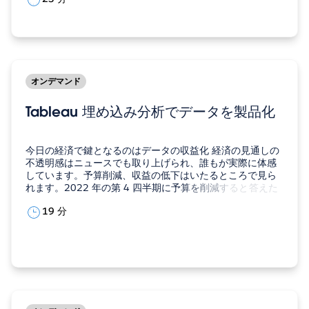
Tableau」で実現できる多彩な機能を、具体例を交えなが
ら順を追って解説します。 河内 美樹セールスフォース・…
オンデマンド
Tableau 埋め込み分析でデータを製品化
今日の経済で鍵となるのはデータの収益化 経済の見通しの
不透明感はニュースでも取り上げられ、誰もが実際に体感
しています。予算削減、収益の低下はいたるところで見ら
れます。2022 年の第 4 四半期に予算を削減すると答えた
CFO は全体の 40% 近くに上りました。こうした厳しい状
19 分
況下には、またチャンスも存在します。そのチャンスとは
データです。データの重要性はかつてなく増大していま
す。…