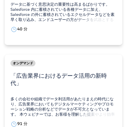
データに基づく意思決定の重要性は高まるばかりです。
Salesforce 内に蓄積されている各種データに加え、
Salesforce の外に蓄積されているエクセルデータなどを素
早く取り込み、エンドユーザーの方がデータを武器とする
ことが可能なツール、それが「CRM Analytics」です。 ​こ
40 分
の動画では実際に CRM Analytics の操作方法をご覧いただ
き、ご自身でデータを活用した意思決定…
オンデマンド
「広告業界におけるデータ活用の新時
代」
多くの会社や組織でデータ利活用があたりまえの時代にな
り、広告業界においてもデジタルマーケティングやプロモ
ーション戦略の分析などでデータが不可欠となっていま
す。 本ウェビナーでは、お客様を理解した提案やより効率
的な営業が求められる中、データ活用の重要性ならびに、
91 分
広告業界におけるデータ活用の実例をご紹介します。 今回