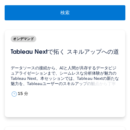
ラ
イ
ン
セ
ミ
ナ
オンデマンド
ー
を
Tableau Nextで拓く スキルアップへの道
検
索
データソースの接続から、AIと人間が共存するデータビジ
ュアライゼーションまで、シームレスな分析体験が魅力の
Tableau Next。本セッションでは、Tableau Nextの新たな
魅力を、Tableauユーザーのスキルアップの観点から丁寧
に解説していきます。Tableau Nextでご自身のスキルの可
15 分
能性を拡げていきましょう！ 藤原 理香…