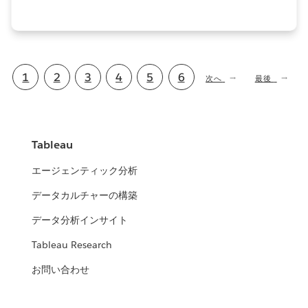
は「統計学が最強の学問である」の著者である西内啓様
に、多くの企業で DX…
ペ
現
1
ペ
2
ペ
3
ペ
4
ペ
5
ペ
6
次
次へ
最
最後
ー
の
後
ジ
在
ー
ー
ー
ー
ー
ネ
ペ
の
ー
の
ジ
ジ
ジ
ジ
ジ
ー
ペ
シ
Tableau
ジ
ー
ペ
ョ
ジ
ン
エージェンティック分析
ー
データカルチャーの構築
ジ
データ分析インサイト
Tableau Research
お問い合わせ