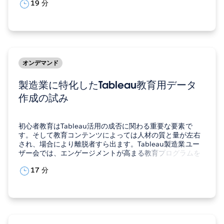
19 分
ールスフォース・ジャパンソリューション統括本部
Tableau本部AI and…
オンデマンド
製造業に特化したTableau教育用データ
作成の試み
初心者教育はTableau活用の成否に関わる重要な要素で
す。そして教育コンテンツによっては人材の質と量が左右
され、場合により離脱者すら出ます。Tableau製造業ユー
ザー会では、エンゲージメントが高まる教育プログラムを
目指し「製造業に特化したTableau教育用データセットを
17 分
みんなで作ろう！」というプロジェクトを立ち上げ、コン
テンツ制作に取り組んでいます。本セッションでその試み
をご紹介します。…