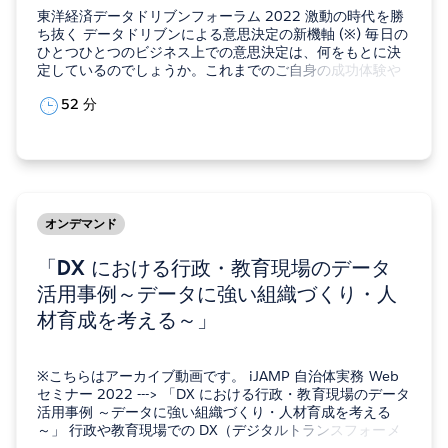
東洋経済データドリブンフォーラム 2022 激動の時代を勝
ち抜く データドリブンによる意思決定の新機軸 (※) 毎日の
ひとつひとつのビジネス上での意思決定は、何をもとに決
定しているのでしょうか。これまでのご自身の成功体験や
直感的な発想だけに頼っていないでしょうか。 急速に変化
52 分
する時代に、これまでの成功体験や直観だけでは最善の意
思決定をすることは困難であり、…
オンデマンド
「DX における行政・教育現場のデータ
活用事例～データに強い組織づくり・人
材育成を考える～」
※こちらはアーカイブ動画です。 iJAMP 自治体実務 Web
セミナー 2022 ---> 「DX における行政・教育現場のデータ
活用事例 ～データに強い組織づくり・人材育成を考える
～」 行政や教育現場での DX（デジタルトランスフォーメ