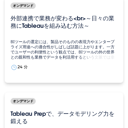
オンデマンド
外部連携で業務が変わる<br>～日々の業
務にTableauを組み込む方法～
BIツールの選定には、製品そのものの表現力やエンタープ
ライズ用途への適合性がしばしば話題に上がります。一方
でユーザーの利便性という観点では、BIツールの外の世界
との親和性も業務でデータを利活用するという文脈では非
常に重要です。本セッションでは、Tableauが外の世界と
24 分
どのような連携を行うことができるか、どんな利点がある
かをご紹介します。 小濱 卓也セールスフォース・…
オンデマンド
Tableau Prepで、データモデリング力を
鍛える