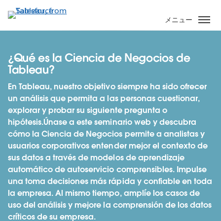
メ
イ
メニュー
ン
コ
ン
¿Qué es la Ciencia de Negocios de
テ
Tableau?
ン
En Tableau, nuestro objetivo siempre ha sido ofrecer
ツ
un análisis que permita a las personas cuestionar,
に
explorar y probar su siguiente pregunta o
移
hipótesis.Únase a este seminario web y descubra
動
cómo la Ciencia de Negocios permite a analistas y
usuarios corporativos entender mejor el contexto de
sus datos a través de modelos de aprendizaje
automático de autoservicio comprensibles. Impulse
una toma decisiones más rápida y confiable en toda
la empresa. Al mismo tiempo, amplíe los casos de
uso del análisis y mejore la comprensión de los datos
críticos de su empresa.