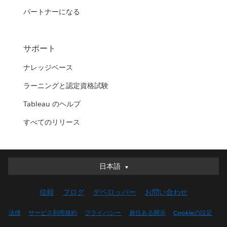
パートナーになる
サポート
ナレッジベース
ラーニングと認定資格試験
Tableau のヘルプ
すべてのリリース
日本語
日本語
Deutsch
信頼
ブログ
デベロッパー
お問い合わせ
English (UK)
English (US)
法律
サービス利用規約
プライバシー
責任ある開示
Cookieの設定
Español