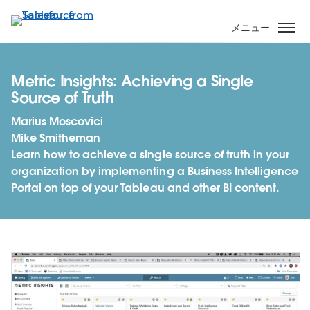
メ
イ
メニュー
ン
コ
ン
Metric Insights: Achieving a Single
テ
Source of Truth
ン
Marius Moscovici
ツ
Mike Smitheman
に
Learn how to achieve a single source of truth in your
移
organization by implementing a Business Intelligence
動
Portal on top of your Tableau and other BI content.