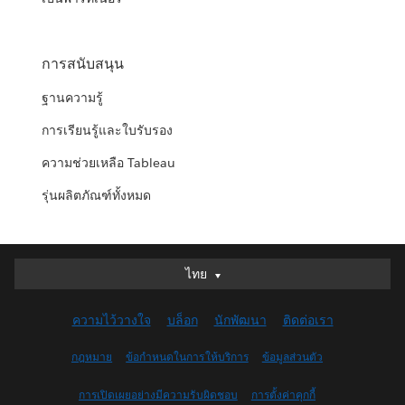
การสนับสนุน
ฐานความรู้
การเรียนรู้และใบรับรอง
ความช่วยเหลือ Tableau
รุ่นผลิตภัณฑ์ทั้งหมด
ไทย
ไทย
Deutsch
ความไว้วางใจ
บล็อก
นักพัฒนา
ติดต่อเรา
English (UK)
English (US)
กฎหมาย
ข้อกำหนดในการให้บริการ
ข้อมูลส่วนตัว
Español
การเปิดเผยอย่างมีความรับผิดชอบ
การตั้งค่าคุกกี้
Français (Canada)