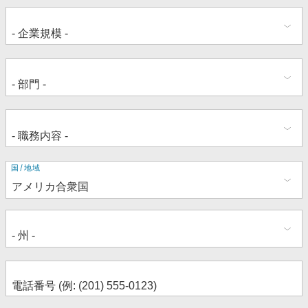
住
国/地域
所