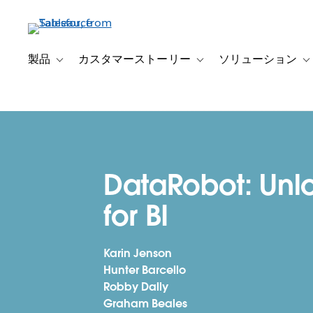
メ
イ
ン
コ
製品
カスタマーストーリー
ソリューション
Toggle sub-navigation for 製品
Toggle sub-navigation
T
ン
テ
ン
ツ
に
移
DataRobot: Unl
動
for BI
Karin Jenson
Hunter Barcello
Robby Dally
Graham Beales