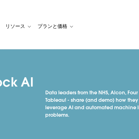
リソース
プランと価格
 for カスタマーストーリー
oggle sub-navigation for ソリューション
Toggle sub-navigation for リソース
Toggle sub-navigation for プランと
ock AI
Data leaders from the NHS, Alcon, Four 
Tableau! - share (and demo) how they 
leverage AI and automated machine le
problems.