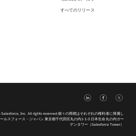
すべてのリリース
LinkedIn
Face
Tw
026 Salesforce, Inc. All rights reserved.個々の商標はそれぞれの権利者に帰属し
ールスフォース・ジャパン 東京都千代田区丸の内1-1-3 日本生命丸の内ガー
デンタワー（Salesforce Tower）