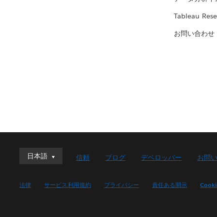
Tableau Rese
お問い合わせ
日本語
日本語
信頼
ブログ
デベロッパー
お問
Deutsch
English (UK)
法律
サービス利用規約
プライバシー
責任ある開示
Cook
English (US)
Español