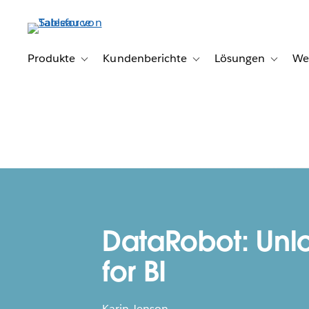
Direkt
zum
Inhalt
Produkte
Kundenberichte
Lösungen
We
Toggle sub-navigation for Produkte
Toggle sub-navigation for K
Toggle s
DataRobot: Unl
for BI
Karin Jenson