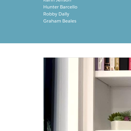
Hunter Barcello
Robby Dally
Graham Beales