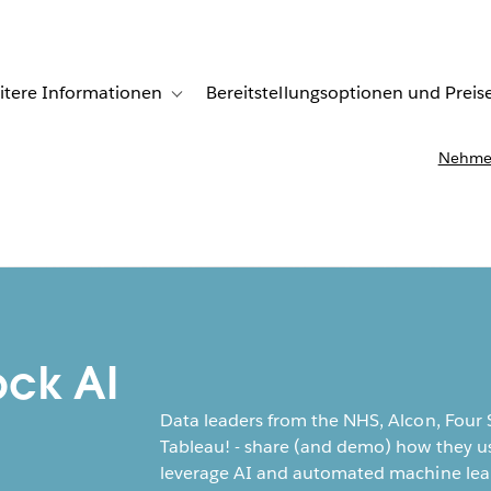
itere Informationen
Bereitstellungsoptionen und Preis
undenberichte
ub-navigation for Lösungen
Toggle sub-navigation for Weitere Informationen
Nehmen
ock AI
Data leaders from the NHS, Alcon, Four S
Tableau! - share (and demo) how they us
leverage AI and automated machine lear