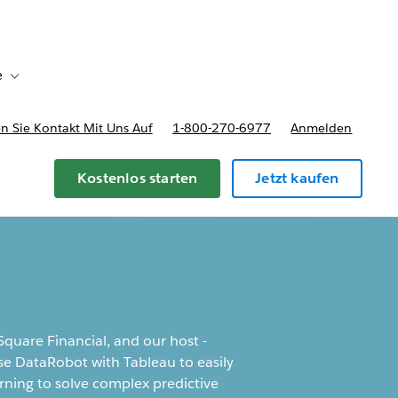
e
Toggle sub-navigation for Bereitstellungsoptionen und Preise
 Sie Kontakt Mit Uns Auf
1-800-270-6977
Anmelden
Kostenlos starten
Jetzt kaufen
quare Financial, and our host -
e DataRobot with Tableau to easily
ning to solve complex predictive