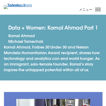
メ
イ
メニュー
ン
コ
ン
Data + Women: Komal Ahmad Part 1
テ
Komal Ahmad
ン
Michael Tomechak
ツ
Komal Ahmad, Forbes 30 Under 30 and Nelson
に
Mandela Humanitarian Award recipient, shares how
移
technology and analytics can end world hunger. As
動
an immigrant, solo-female founder, Komal’s story
inspires the untapped potential within all of us.