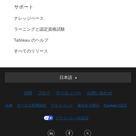
サポート
ナレッジベース
ラーニングと認定資格試験
Tableau のヘルプ
すべてのリリース
日本語
日本語
Deutsch
信頼
ブログ
デベロッパー
お問い合わせ
English (UK)
English (US)
法律
サービス利用規約
プライバシー
責任ある開示
Cookieの設定
Español
プライバシーの設定
Français (Canada)
Français (France)
LinkedIn
Facebook
Twitter