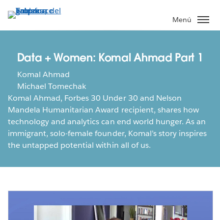
Ir
al
Menú
contenido
principal
Data + Women: Komal Ahmad Part 1
Komal Ahmad
Michael Tomechak
Komal Ahmad, Forbes 30 Under 30 and Nelson
Mandela Humanitarian Award recipient, shares how
technology and analytics can end world hunger. As an
immigrant, solo-female founder, Komal’s story inspires
the untapped potential within all of us.