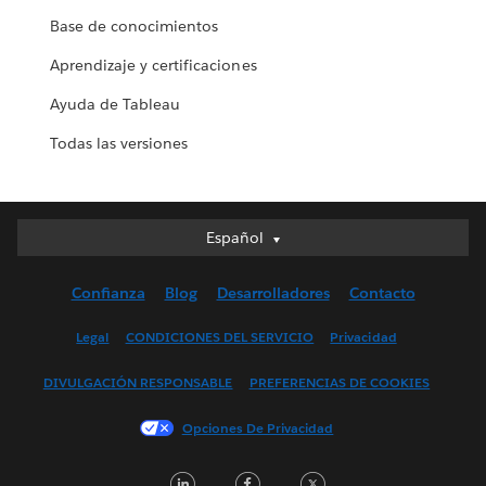
Base de conocimientos
Aprendizaje y certificaciones
Ayuda de Tableau
Todas las versiones
Español
Español
Deutsch
Confianza
Blog
Desarrolladores
Contacto
English (UK)
English (US)
Legal
CONDICIONES DEL SERVICIO
Privacidad
Français (Canada)
DIVULGACIÓN RESPONSABLE
PREFERENCIAS DE COOKIES
Français (France)
Italiano
Opciones De Privacidad
日本語
LinkedIn
Facebook
Twitter
한국어