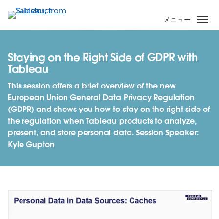
メ
イ
メニュー
ン
コ
ン
Staying on the Right Side of GDPR with
テ
Tableau
ン
This session offers a brief overview of the new
ツ
European Union General Data Privacy Regulation
に
(GDPR) and shows you how to stay on the right side of
移
the regulation when Tableau products to analyze,
動
present, and store personal data. Session Speaker:
Kyle Gupton