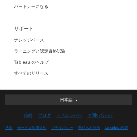
パートナーになる
サポート
ナレッジベース
ラーニングと認定資格試験
Tableau のヘルプ
すべてのリリース
日本語
日本語
Deutsch
信頼
ブログ
デベロッパー
お問い合わせ
English (UK)
English (US)
法律
サービス利用規約
プライバシー
責任ある開示
Cookieの設定
Español