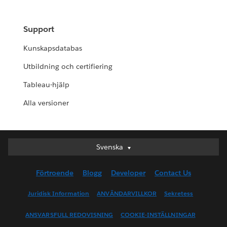
Support
Kunskapsdatabas
Utbildning och certifiering
Tableau-hjälp
Alla versioner
Svenska
Svenska
Deutsch
Förtroende
Blogg
Developer
Contact Us
English (UK)
English (US)
Juridisk Information
ANVÄNDARVILLKOR
Sekretess
Español
ANSVARSFULL REDOVISNING
COOKIE-INSTÄLLNINGAR
Français (Canada)