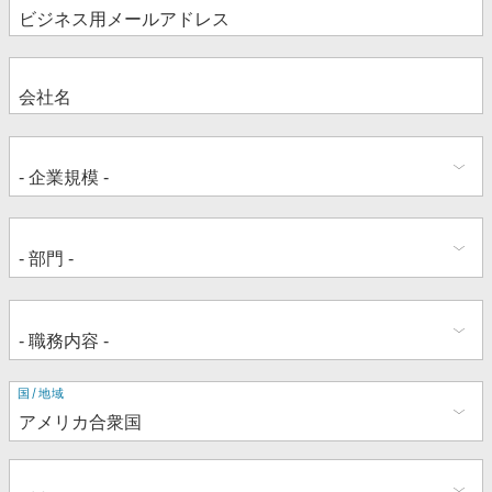
住
国/地域
所