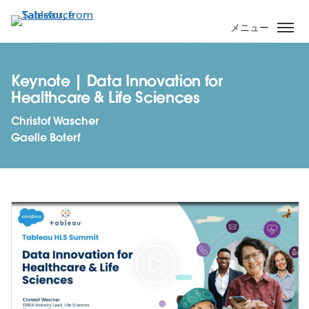
メ
イ
メニュー
ン
コ
ン
Keynote | Data Innovation for
テ
Healthcare & Life Sciences
ン
Christof Wascher
ツ
Gaelle Boterf
に
移
動