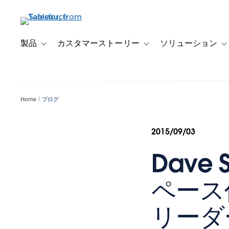
メ
イ
ン
コ
製品
カスタマーストーリー
ソリューション
Toggle sub-navigation for 製品
Toggle sub-navigation
T
ン
テ
ン
ツ
Home
ブログ
に
移
動
2015/09/03
Dave
ペース作
リーダ