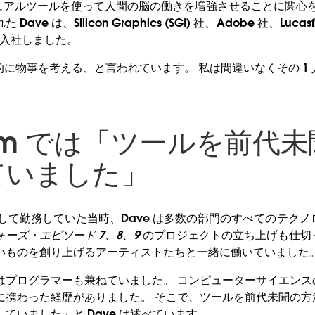
ジュアルツールを使って人間の脳の働きを増強させることに関心
ve は、Silicon Graphics (SGI) 社、Adobe 社、Luca
 に入社しました。
覚的に物事を考える、と言われています。 私は間違いなくその 1 
sfilm では「ツールを前代
ていました」
 CTO として勤務していた当時、Dave は多数の部門のすべてのテ
ーズ・エピソード 7、8、
9
のプロジェクトの立ち上げも仕切
いものを創り上げるアーティストたちと一緒に働いていました
はプログラマーも兼ねていました。 コンピューターサイエンス
に携わった経歴がありました。 そこで、ツールを前代未聞の方
ていました」と Dave は述べています。