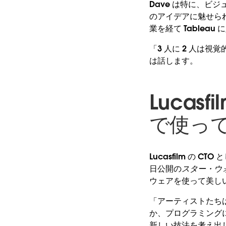
Dave は特に、ビ
のアイデアに魅せられた Da
業を経て Tableau
「3 人に 2 人は視
は話します。
Luca
で使っ
Lucasfilm の
日公開の
スター・ウォ
ウェアを使って美し
「アーティストたち
か、プログラミング
新しい技法を考え出し