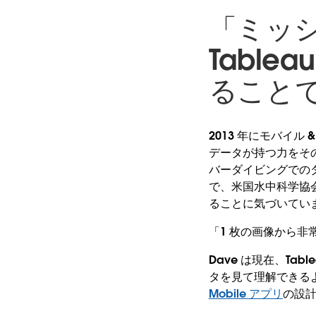
「ミッ
Tabl
ること
2013 年にモバイル
データが持つ力をその
バーダイビングでの
で、米国水中科学協
ることに気づいてい
「1 枚の画像から非
Dave は現在、T
タを見て理解できるよ
Mobile アプリ
の設