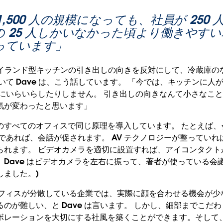
1,500 人の規模になっても、社員が 250
の 25 人しかいなかった頃より働きやす
っています」
、アイランド型キッチンの引き出しの向きを反対にして、冷蔵庫
いて Dave は、こう話しています。 「今では、キッチンに人
ぐにいらいらしたりしません。 引き出しの向きなんて小さなこ
気が変わったと思います」
leau のすべてのオフィスで同じ原理を導入しています。 たとえ
であれば、会話が促されます。 AV テクノロジーが整っていれば
られます。 ビデオカメラを適切に設置すれば、アイコンタクトが
、Dave はビデオカメラを左右に振って、著者が使っている会
しました。)
うにオフィスが分散している企業では、実際に顔を合わせる機会が
のが難しい、と Dave は言います。 しかし、細部までこだ
ボレーションを大切にする社風を築くことができます。そして