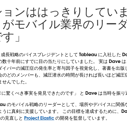
ションははっきりしてい
eau がモバイル業界のリー
です」
 & 成長戦略のバイスプレジデントとして Tableau に入社した D
数十年前にすでに目の当たりにしていました。 実は Dave は
ダイバーの減圧症の発生率と寄与因子を視覚化し、著書を出版し
会のどのメンバーも、減圧潜水の時間が長ければ長いほど減圧
ませんでした。
常に驚くべき事実を発見できたのです」 と Dave は当時を振
ableau のモバイル戦略のリーダーとして、場所やデバイスに関
うに真剣に支援しています。 この目標を達成するために、Da
計の見直しと
Project Elastic
の開発を監督しています。