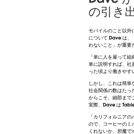
の引き
モバイルのこと以外に
について Dave は
わないこと」が重要
「単に人を雇って組織
単に説明すれば、社員が
った頃より働きやすい
しかし、これは簡単
社会関係の数はたった
からこそ、細部までこ
実際、Dave は T
「カリフォルニアの
ので、コーヒーのミ
くれないか、邪魔で