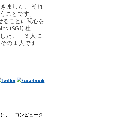
てきました。 それ
いうことです。
させることに関心を
s (SGI) 社、
ました。 「3 人に
の 1 人です
それは、「コンピュータ