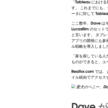
「Tableau にお
す。 これまでにも
ータに対して Tabl
ここ数年、Dave
Lucasfilm 
と言います。 タブレッ
アプリの開発にも参画
ル戦略を導入しまし
「家を探している人
ものができると、ユー
Realtor.com
イル経由でアクセス
愛犬のペニー、Da
Dave 