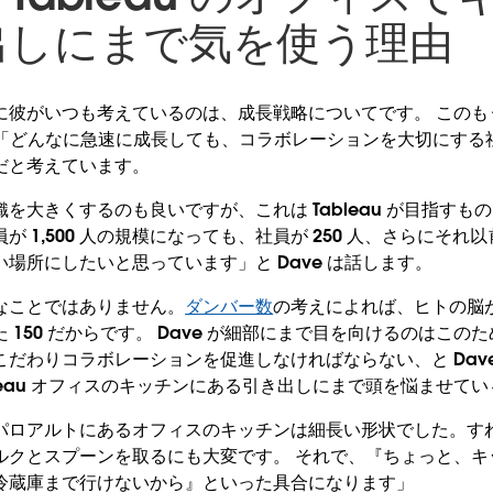
出しにまで気を使う理由
彼がいつも考えているのは、成長戦略についてです。 このもう
、「どんなに急速に成長しても、コラボレーションを大切にする社風を
だと考えています。
を大きくするのも良いですが、これは Tableau が目指すも
 1,500 人の規模になっても、社員が 250 人、さらにそれ以
場所にしたいと思っています」と Dave は話します。
なことではありません。
ダンバー数
の考えによれば、ヒトの脳
 150 だからです。 Dave が細部にまで目を向けるのはこの
だわりコラボレーションを促進しなければならない、と Dav
ableau オフィスのキッチンにある引き出しにまで頭を悩ませて
パロアルトにあるオフィスのキッチンは細長い形状でした。す
ルクとスプーンを取るにも大変です。 それで、『ちょっと、キ
冷蔵庫まで行けないから』といった具合になります」