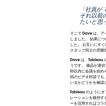
「社員が 
それ以前
たいと思
そこで Dave は
しました。 結果につ
した。 お互いにす
スタッフ同士の雰囲
Dave は、Tab
うです。 備品が適切
秒以内に会議を始め
回のビデオ対談でも
いるかどうかを確認
Tableau のよ
レーションを維持する
ーを活用すればコラ