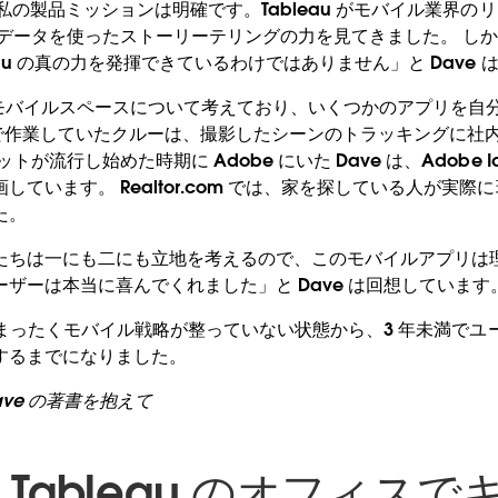
ける私の製品ミッションは明確です。Tableau がモバイル業界
、データを使ったストーリーテリングの力を見てきました。 し
eau の真の力を発揮できているわけではありません」と Dave
 はモバイルスペースについて考えており、いくつかのアプリを自
のセットで作業していたクルーは、撮影したシーンのトラッキングに
トが流行し始めた時期に Adobe にいた Dave は、Adobe I
しています。 Realtor.com では、家を探している人が実
た。
たちは一にも二にも立地を考えるので、このモバイルアプリは理
ザーは本当に喜んでくれました」と Dave は回想しています
 では、まったくモバイル戦略が整っていない状態から、3 年未満でユー
するまでになりました。
ve の著書を抱えて
が Tableau のオフィス