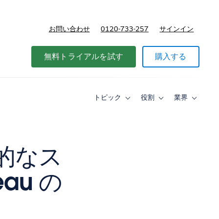
お問い合わせ
0120-733-257
サインイン
価格
無料トライアルを試す
購入する
トピック
役割
業界
Toggle
Toggle
Toggle
sub-
sub-
sub-
navigation
navigation
navigati
for
for
for
ト
役
業
ピ
割
界
造的なス
ッ
ク
au の